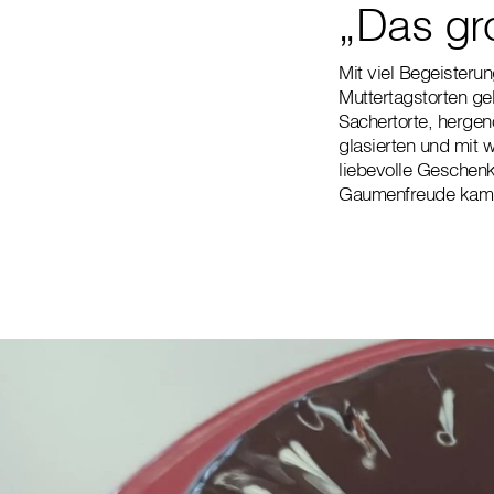
„Das gr
Mit viel Begeisteru
Muttertagstorten ge
Sachertorte, hergen
glasierten und mit w
liebevolle Geschen
Gaumenfreude kam e